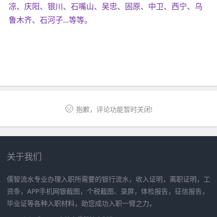
凉、庆阳、银川、石嘴山、吴忠、固原、中卫、西宁、乌
鲁木齐、石河子...等等。
抱歉，评论功能暂时关闭!
关于我们
儒智流水专业办理入职所需要的银行流水，收入证明，离职证明，工
资条，APP手机网银截图，个税截图、录屏，体检报告，征信报告，
毕业证等各种入职材料，助您成功入职一臂之力。