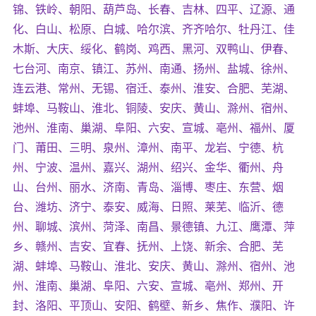
锦、铁岭、朝阳、葫芦岛、长春、吉林、四平、辽源、通
化、白山、松原、白城、哈尔滨、齐齐哈尔、牡丹江、佳
木斯、大庆、绥化、鹤岗、鸡西、黑河、双鸭山、伊春、
七台河、南京、镇江、苏州、南通、扬州、盐城、徐州、
连云港、常州、无锡、宿迁、泰州、淮安、合肥、芜湖、
蚌埠、马鞍山、淮北、铜陵、安庆、黄山、滁州、宿州、
池州、淮南、巢湖、阜阳、六安、宣城、亳州、福州、厦
门、莆田、三明、泉州、漳州、南平、龙岩、宁德、杭
州、宁波、温州、嘉兴、湖州、绍兴、金华、衢州、舟
山、台州、丽水、济南、青岛、淄博、枣庄、东营、烟
台、潍坊、济宁、泰安、威海、日照、莱芜、临沂、德
州、聊城、滨州、菏泽、南昌、景德镇、九江、鹰潭、萍
乡、赣州、吉安、宜春、抚州、上饶、新余、合肥、芜
湖、蚌埠、马鞍山、淮北、安庆、黄山、滁州、宿州、池
州、淮南、巢湖、阜阳、六安、宣城、亳州、郑州、开
封、洛阳、平顶山、安阳、鹤壁、新乡、焦作、濮阳、许