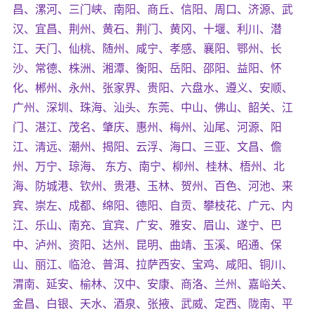
昌、漯河、三门峡、南阳、商丘、信阳、周口、济源、武
汉、宜昌、荆州、黄石、荆门、黄冈、十堰、利川、潜
江、天门、仙桃、随州、咸宁、孝感、襄阳、鄂州、长
沙、常德、株洲、湘潭、衡阳、岳阳、邵阳、益阳、怀
化、郴州、永州、张家界、贵阳、六盘水、遵义、安顺、
广州、深圳、珠海、汕头、东莞、中山、佛山、韶关、江
门、湛江、茂名、肇庆、惠州、梅州、汕尾、河源、阳
江、清远、潮州、揭阳、云浮、海口、三亚、文昌、儋
州、万宁、琼海、 东方、南宁、柳州、桂林、梧州、北
海、防城港、钦州、贵港、玉林、贺州、百色、河池、来
宾、崇左、成都、绵阳、德阳、自贡、攀枝花、广元、内
江、乐山、南充、宜宾、广安、雅安、眉山、遂宁、巴
中、泸州、资阳、达州、昆明、曲靖、玉溪、昭通、保
山、丽江、临沧、普洱、拉萨西安、宝鸡、咸阳、铜川、
渭南、延安、榆林、汉中、安康、商洛、兰州、嘉峪关、
金昌、白银、天水、酒泉、张掖、武威、定西、陇南、平