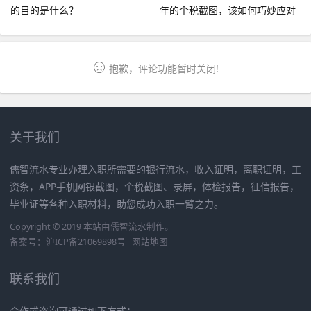
的目的是什么？
年的个税截图，该如何巧妙应对
呢？
抱歉，评论功能暂时关闭!
关于我们
儒智流水专业办理入职所需要的银行流水，收入证明，离职证明，工
资条，APP手机网银截图，个税截图、录屏，体检报告，征信报告，
毕业证等各种入职材料，助您成功入职一臂之力。
Copyright © 2019 本站由
儒智流水
制作。
备案号：
沪ICP备21069898号
网站地图
联系我们
合作或咨询可通过如下方式：