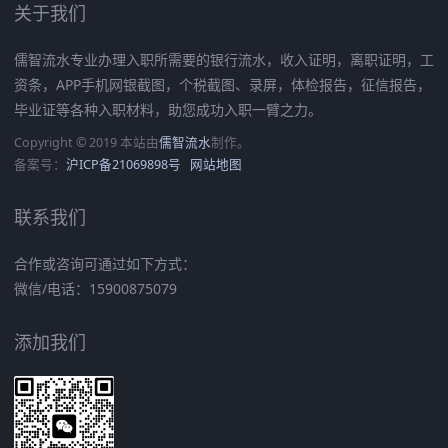
关于我们
儒智流水专业办理入职所需要的银行流水，收入证明，离职证明，工
资条，APP手机网银截图，个税截图、录屏，体检报告，征信报告，
毕业证等各种入职材料，助您成功入职一臂之力。
Copyright © 2019 本站由
儒智流水
制作。
备案号：
沪ICP备21069898号
网站地图
联系我们
合作或咨询可通过如下方式：
微信/电话：15900875079
添加我们