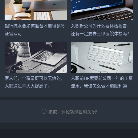
银行流水要如何准备才能得到签
入职新公司为什么要体检报告，
证官认可
还有一定要去三甲医院体检吗？
家人们，个税录屏可以无痕的，
入职前HR索要前公司一年的工资
入职通过率大大提高了。
流水，我该怎么做才能顺利通
过？
抱歉，评论功能暂时关闭!