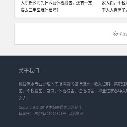
入职新公司为什么要体检报告，还有一定
家人们，个税
要去三甲医院体检吗？
率大大提高了
抱歉
关于我们
儒智流水专业办理入职所需要的银行流水，收入证明，离职证明
图，个税截图、录屏，体检报告，征信报告，毕业证等各种入
之力。
Copyright © 2019 本站由
儒智流水
制作。
备案号：
沪ICP备21069898号
网站地图