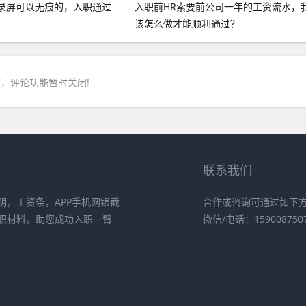
录屏可以无痕的，入职通过
入职前HR索要前公司一年的工资流水，
。
该怎么做才能顺利通过？
，评论功能暂时关闭!
联系我们
，工资条，APP手机网银截
合作或咨询可通过如下
职材料，助您成功入职一臂
微信/电话：159008750