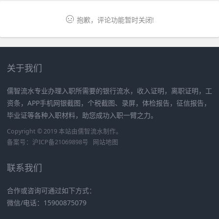
抱歉，评论功能暂时关闭!
关于我们
儒智流水专业办理入职所需要的银行流水，收入证明，离职证明，工
资条，APP手机网银截图，个税截图、录屏，体检报告，征信报告，
毕业证等各种入职材料，助您成功入职一臂之力。
Copyright © 2019 本站由
儒智流水
制作。
备案号：
沪ICP备21069898号
网站地图
联系我们
合作或咨询可通过如下方式：
微信/电话：15900875079