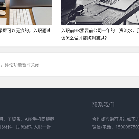
录屏可以无痕的，入职通过
入职前HR索要前公司一年的工资流水，
。
该怎么做才能顺利通过？
，评论功能暂时关闭!
联系我们
，工资条，APP手机网银截
合作或咨询可通过如下
职材料，助您成功入职一臂
微信/电话：159008750