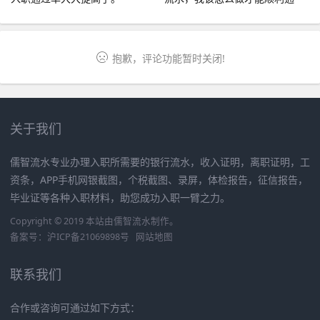
过？
抱歉，评论功能暂时关闭!
关于我们
儒智流水专业办理入职所需要的银行流水，收入证明，离职证明，工
资条，APP手机网银截图，个税截图、录屏，体检报告，征信报告，
毕业证等各种入职材料，助您成功入职一臂之力。
Copyright © 2019 本站由
儒智流水
制作。
备案号：
沪ICP备21069898号
网站地图
联系我们
合作或咨询可通过如下方式：