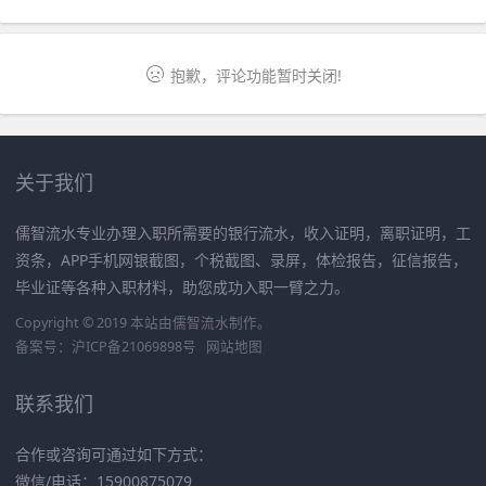
呢？
抱歉，评论功能暂时关闭!
关于我们
儒智流水专业办理入职所需要的银行流水，收入证明，离职证明，工
资条，APP手机网银截图，个税截图、录屏，体检报告，征信报告，
毕业证等各种入职材料，助您成功入职一臂之力。
Copyright © 2019 本站由
儒智流水
制作。
备案号：
沪ICP备21069898号
网站地图
联系我们
合作或咨询可通过如下方式：
微信/电话：15900875079