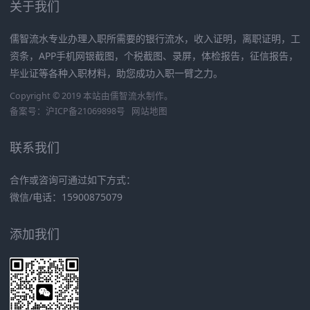
关于我们
儒智流水专业办理入职所需要的银行流水，收入证明，离职证明，工
资条，APP手机网银截图，个税截图、录屏，体检报告，征信报告，
毕业证等各种入职材料，助您成功入职一臂之力。
Copyright © 2019 本站由
儒智流水
制作。
备案号：
沪ICP备21069898号
网站地图
联系我们
合作或咨询可通过如下方式：
微信/电话：15900875079
添加我们