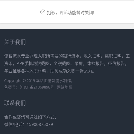
抱歉，评论功能暂时关闭!
关于我们
儒智流水专业办理入职所需要的银行流水，收入证明，离职证明，工
资条，APP手机网银截图，个税截图、录屏，体检报告，征信报告，
毕业证等各种入职材料，助您成功入职一臂之力。
Copyright © 2019 本站由
儒智流水
制作。
备案号：
沪ICP备21069898号
网站地图
联系我们
合作或咨询可通过如下方式：
微信/电话：15900875079