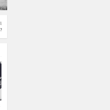
篇
?
过