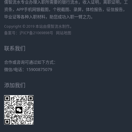
儒智流水专业办理入职所需要的银行流水，收入证明，离职证明，工
资条，APP手机网银截图，个税截图、录屏，体检报告，征信报告，
毕业证等各种入职材料，助您成功入职一臂之力。
Copyright © 2019 本站由
儒智流水
制作。
备案号：
沪ICP备21069898号
网站地图
联系我们
合作或咨询可通过如下方式：
微信/电话：15900875079
添加我们