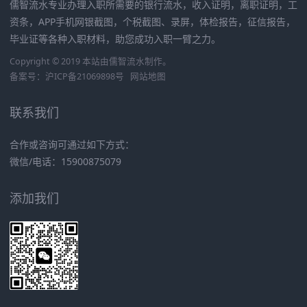
儒智流水专业办理入职所需要的银行流水，收入证明，离职证明，工
资条，APP手机网银截图，个税截图、录屏，体检报告，征信报告，
毕业证等各种入职材料，助您成功入职一臂之力。
Copyright © 2019 本站由
儒智流水
制作。
备案号：
沪ICP备21069898号
网站地图
联系我们
合作或咨询可通过如下方式：
微信/电话：15900875079
添加我们