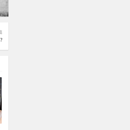
篇
?
过