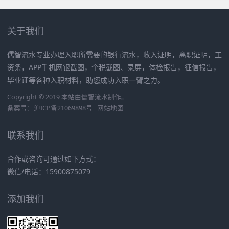
关于我们
儒智流水专业办理入职所需要的银行流水，收入证明，离职证明，工
资条，APP手机网银截图，个税截图、录屏，体检报告，征信报告，
毕业证等各种入职材料，助您成功入职一臂之力。
Copyright © 2019 本站由
儒智流水
制作。
备案号：
沪ICP备21069898号
网站地图
联系我们
合作或咨询可通过如下方式：
微信/电话：15900875079
添加我们