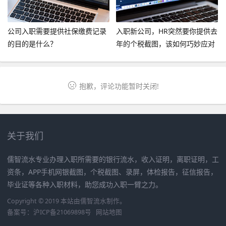
公司入职需要提供社保缴费记录
入职新公司，HR突然要你提供去
的目的是什么？
年的个税截图，该如何巧妙应对
呢？
抱歉，评论功能暂时关闭!
关于我们
儒智流水专业办理入职所需要的银行流水，收入证明，离职证明，工
资条，APP手机网银截图，个税截图、录屏，体检报告，征信报告，
毕业证等各种入职材料，助您成功入职一臂之力。
Copyright © 2019 本站由
儒智流水
制作。
备案号：
沪ICP备21069898号
网站地图