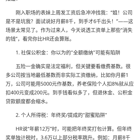
刚入职场的表妹上周发工资后急冲冲找我：“姐！公司
是不是坑我？面试说好月薪8千，到手才6千出头！”——这
场景太常见了。作为过来人，今天说透工资单上那些“消失
的钱”，看完你比HR还会算账。
1. 社保公积金：你以为的"全额缴纳"可能有陷阱
五险一金确实是法定福利，但关键要看缴费基数。很
多公司按当地最低基数而非实际工资缴纳，比如你月薪1
万，公司可能用5000元作基数，养老保险个人扣8%就从应
扣400元变成200元。到手钱看似多了，但退休金、公积金
贷款额度都会缩水。
2. 个人所得税：年终奖/提成的"甜蜜陷阱"
HR说“年薪12万”时，可能把年终奖打包计算。但年终
奖单独计税时，3.6万以上部分税率跳升。例如：月薪8千