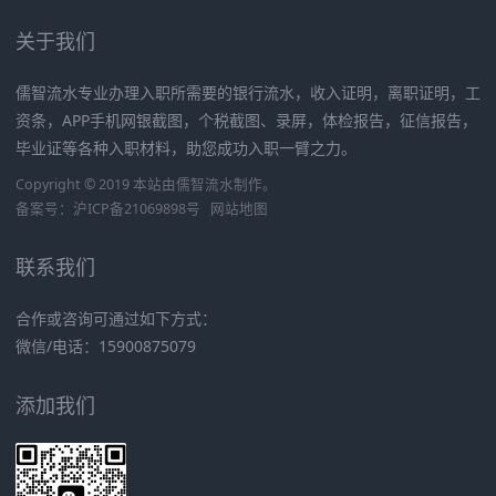
关于我们
儒智流水专业办理入职所需要的银行流水，收入证明，离职证明，工
资条，APP手机网银截图，个税截图、录屏，体检报告，征信报告，
毕业证等各种入职材料，助您成功入职一臂之力。
Copyright © 2019 本站由
儒智流水
制作。
备案号：
沪ICP备21069898号
网站地图
联系我们
合作或咨询可通过如下方式：
微信/电话：15900875079
添加我们