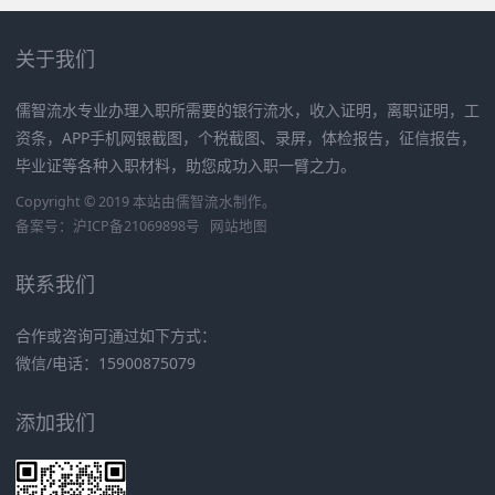
关于我们
儒智流水专业办理入职所需要的银行流水，收入证明，离职证明，工
资条，APP手机网银截图，个税截图、录屏，体检报告，征信报告，
毕业证等各种入职材料，助您成功入职一臂之力。
Copyright © 2019 本站由
儒智流水
制作。
备案号：
沪ICP备21069898号
网站地图
联系我们
合作或咨询可通过如下方式：
微信/电话：15900875079
添加我们