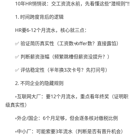
10年HR悄悄说：交工资流水前，先看懂这些“潜规则”‼️
1. 时间跨度背后的逻辑
HR要6-12个月流水，核心就三点：
✅ 验证简历真实性（工资数≠offer数？直接露馅）
✅ 判断薪资涨幅（频繁跳槽但薪资没提升？）
✅ 评估稳定性（半年换3次卡号？先打问号）
2. 不同企业的隐藏规则
▫️互联网大厂：要12个月流水，重点看年终奖（证明职
级真实性）
▫️外企/国企：6个月足够，但会逐条核对缴税比例
▫️中小厂：可能索要3年流水（判断是否有晋升机会）