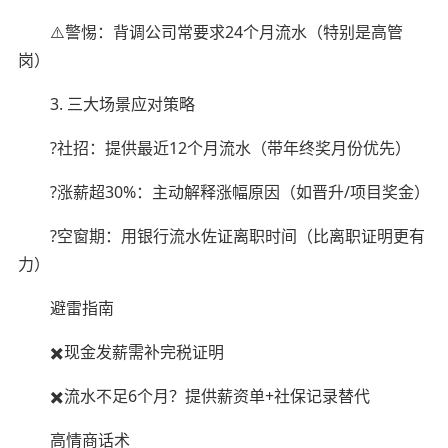
⚠️警惕：背调公司常要求24个月流水（特别是高管
岗）
3. 三大场景应对策略
?社招：提供最近12个月流水（带年终奖月份优先）
?涨薪超30%：主动解释涨幅原因（如晋升/项目奖金）
?空窗期：用银行流水佐证离职时间（比离职证明更有
力）
避雷指南
✖️现金发薪需补完税证明
✖️流水不足6个月？提供薪资单+社保记录替代
高情商话术