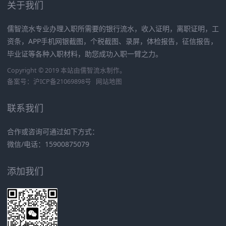
关于我们
儒智流水专业办理入职所需要的银行流水，收入证明，离职证明，工
资条，APP手机网银截图，个税截图、录屏，体检报告，征信报告，
毕业证等各种入职材料，助您成功入职一臂之力。
Copyright © 2019 本站由
儒智流水
制作。
备案号：
沪ICP备21069898号
网站地图
联系我们
合作或咨询可通过如下方式：
微信/电话：15900875079
添加我们