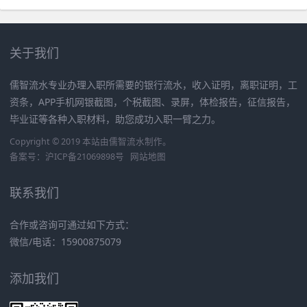
关于我们
儒智流水专业办理入职所需要的银行流水，收入证明，离职证明，工
资条，APP手机网银截图，个税截图、录屏，体检报告，征信报告，
毕业证等各种入职材料，助您成功入职一臂之力。
Copyright © 2019 本站由
儒智流水
制作。
备案号：
沪ICP备21069898号
网站地图
联系我们
合作或咨询可通过如下方式：
微信/电话：15900875079
添加我们