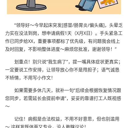
“领导好～今早起床突发[感冒/肠胃炎/偏头痛]，头晕乏
力实在没法到岗，想申请病假1天（X月X日）。手头紧急工
作已同步给XX，重要事项都标了优先级，有问题我会线上
及时回复，不影响整体进度～麻烦您批准，谢谢领导！”
划重点！别只说“我生病了”，提一嘴具体症状更真实；
一定要说工作安排，让领导放心你不是甩担子；语气诚恳
不矫情，不用写小作文！
如果需要多休几天，就补一句“后续会根据恢复情况跟
您同步，若需延长会提前申请”，妥妥的靠谱打工人既视感
～
记住！病假是合法权益，不用不好意思，但也别滥用
～ 这样发既体面又专业，没人敢瞎议论！