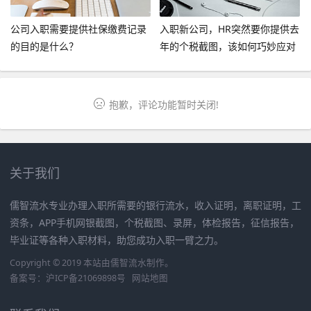
公司入职需要提供社保缴费记录
入职新公司，HR突然要你提供去
的目的是什么？
年的个税截图，该如何巧妙应对
呢？
抱歉，评论功能暂时关闭!
关于我们
儒智流水专业办理入职所需要的银行流水，收入证明，离职证明，工
资条，APP手机网银截图，个税截图、录屏，体检报告，征信报告，
毕业证等各种入职材料，助您成功入职一臂之力。
Copyright © 2019 本站由
儒智流水
制作。
备案号：
沪ICP备21069898号
网站地图