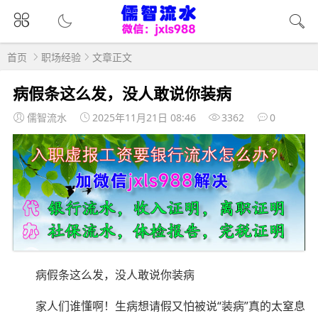
首页
职场经验
文章正文
病假条这么发，没人敢说你装病
儒智流水
2025年11月21日 08:46
3362
0
病假条这么发，没人敢说你装病
家人们谁懂啊！生病想请假又怕被说“装病”真的太窒息