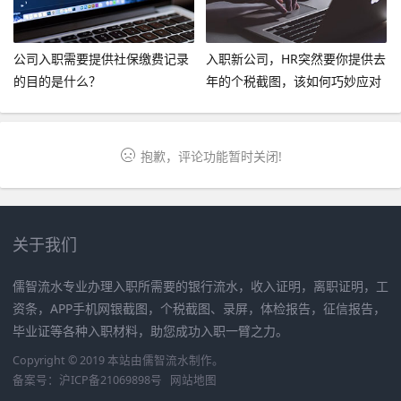
公司入职需要提供社保缴费记录
入职新公司，HR突然要你提供去
的目的是什么？
年的个税截图，该如何巧妙应对
呢？
抱歉，评论功能暂时关闭!
关于我们
儒智流水专业办理入职所需要的银行流水，收入证明，离职证明，工
资条，APP手机网银截图，个税截图、录屏，体检报告，征信报告，
毕业证等各种入职材料，助您成功入职一臂之力。
Copyright © 2019 本站由
儒智流水
制作。
备案号：
沪ICP备21069898号
网站地图