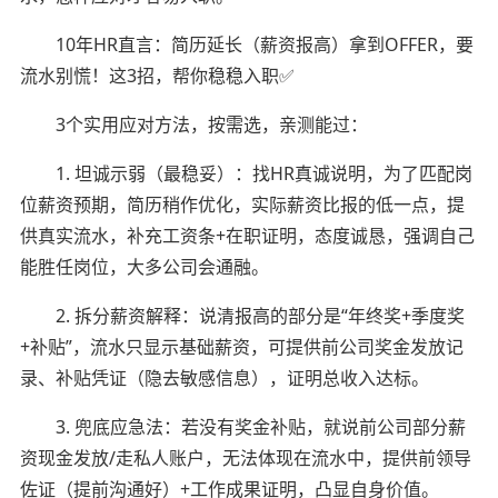
10年HR直言：简历延长（薪资报高）拿到OFFER，要
流水别慌！这3招，帮你稳稳入职✅
3个实用应对方法，按需选，亲测能过：
1. 坦诚示弱（最稳妥）：找HR真诚说明，为了匹配岗
位薪资预期，简历稍作优化，实际薪资比报的低一点，提
供真实流水，补充工资条+在职证明，态度诚恳，强调自己
能胜任岗位，大多公司会通融。
2. 拆分薪资解释：说清报高的部分是“年终奖+季度奖
+补贴”，流水只显示基础薪资，可提供前公司奖金发放记
录、补贴凭证（隐去敏感信息），证明总收入达标。
3. 兜底应急法：若没有奖金补贴，就说前公司部分薪
资现金发放/走私人账户，无法体现在流水中，提供前领导
佐证（提前沟通好）+工作成果证明，凸显自身价值。