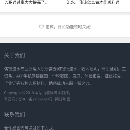
入职通过率大大提高了。
流水，我该怎么做才能顺利通
过？
抱歉，评论功能暂时关闭!
关于我们
儒智流水专业办理入职所需要的银行流水，收入证明，离职证明，工
资条，APP手机网银截图，个税截图、录屏，体检报告，征信报告，
毕业证等各种入职材料，助您成功入职一臂之力。
Copyright © 2019 本站由
儒智流水
制作。
备案号：
沪ICP备21069898号
网站地图
联系我们
合作或咨询可通过如下方式：