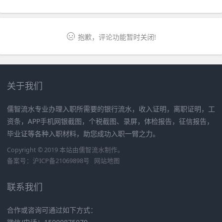
过？
抱歉，评论功能暂时关闭!
关于我们
儒智流水专业办理入职所需要的银行流水，收入证明，离职证明，工
资条，APP手机网银截图，个税截图、录屏，体检报告，征信报告，
毕业证等各种入职材料，助您成功入职一臂之力。
Copyright © 2019 本站由
儒智流水
制作。
备案号：
沪ICP备21069898号
网站地图
联系我们
合作或咨询可通过如下方式：