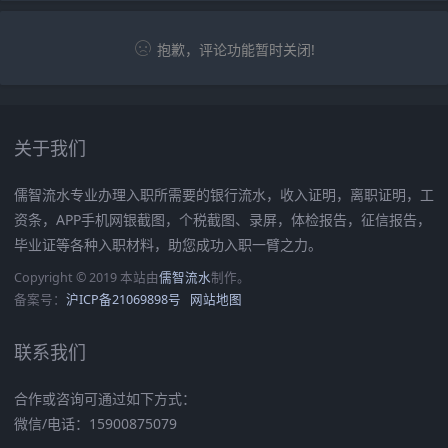
抱歉，评论功能暂时关闭!
关于我们
儒智流水专业办理入职所需要的银行流水，收入证明，离职证明，工
资条，APP手机网银截图，个税截图、录屏，体检报告，征信报告，
毕业证等各种入职材料，助您成功入职一臂之力。
Copyright © 2019 本站由
儒智流水
制作。
备案号：
沪ICP备21069898号
网站地图
联系我们
合作或咨询可通过如下方式：
微信/电话：15900875079