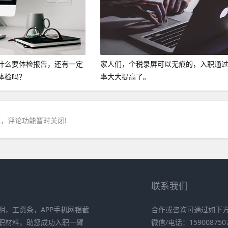
什么要体检报告，还有一定
家人们，个税录屏可以无痕的，入职通
体检吗？
率大大提高了。
，评论功能暂时关闭!
联系我们
，工资条，APP手机网银截
合作或咨询可通过如下
职材料，助您成功入职一臂
微信/电话：159008750