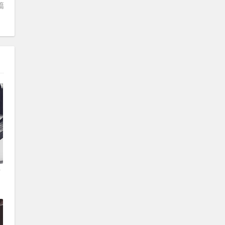
篇
？
下