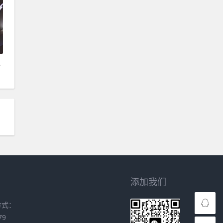
过
添加我们
方式：
79