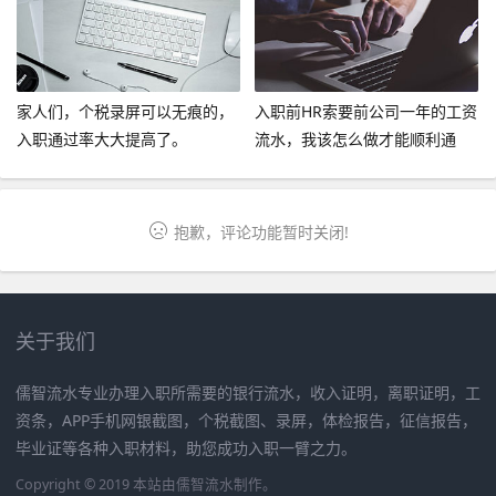
家人们，个税录屏可以无痕的，
入职前HR索要前公司一年的工资
入职通过率大大提高了。
流水，我该怎么做才能顺利通
过？
抱歉，评论功能暂时关闭!
关于我们
儒智流水专业办理入职所需要的银行流水，收入证明，离职证明，工
资条，APP手机网银截图，个税截图、录屏，体检报告，征信报告，
毕业证等各种入职材料，助您成功入职一臂之力。
Copyright © 2019 本站由
儒智流水
制作。