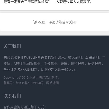
还有一定要去三甲医院体检吗？
入职通过率大大提高了。
抱歉，评论功能暂时关闭!
关于我们
儒智流水专业办理入职所需要的银行流水，收入证明，离职证明，工
资条，APP手机网银截图，个税截图、录屏，体检报告，征信报告，
毕业证等各种入职材料，助您成功入职一臂之力。
Copyright © 2019 本站由
儒智流水
制作。
备案号：
沪ICP备21069898号
网站地图
联系我们
合作或咨询可通过如下方式：