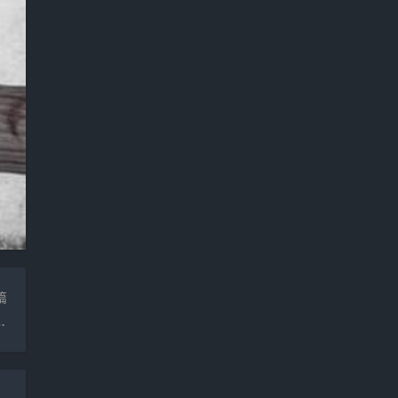
篇
？HR绝不会说的秘密！