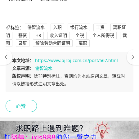
标签：
儒智流水
入职
银行流水
工资
离职证
明
薪资
HR
收入证明
个税
个人所得税
截
图
录屏
解除劳动合同证明
离职
本文地址：
https://www.bjrbj.com.cn/post/567.html
文章来源：
儒智流水
版权声明：
除非特别标注，否则均为本站原创文章，转载时
请以链接形式注明文章出处。
赞