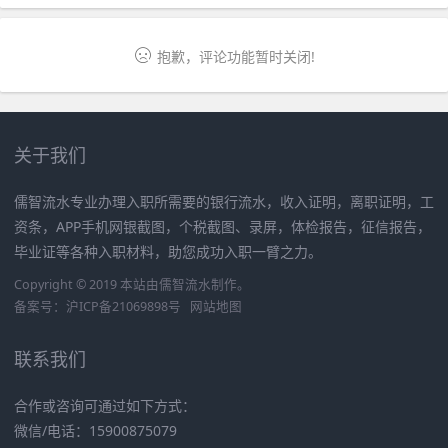
抱歉，评论功能暂时关闭!
关于我们
儒智流水专业办理入职所需要的银行流水，收入证明，离职证明，工
资条，APP手机网银截图，个税截图、录屏，体检报告，征信报告，
毕业证等各种入职材料，助您成功入职一臂之力。
Copyright © 2019 本站由
儒智流水
制作。
备案号：
沪ICP备21069898号
网站地图
联系我们
合作或咨询可通过如下方式：
微信/电话：15900875079