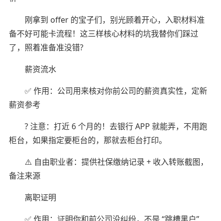
刚拿到 offer 的宝子们，别光顾着开心，入职材料准
备不好可能卡流程！这三样核心材料的坑我替你们踩过
了，照着准备准没错?
薪资流水
✅ 作用：公司用来核对你前公司的薪资真实性，定新
薪资参考
? 注意：打近 6 个月的！去银行 APP 就能弄，不用跑
柜台，如果指定要柜台的，那就去柜台打印。
⚠️ 自由职业者：提供社保缴纳记录 + 收入转账截图，
备注来源
离职证明
✅ 作用：证明你和前公司没纠纷，不是 “跳槽黑户”