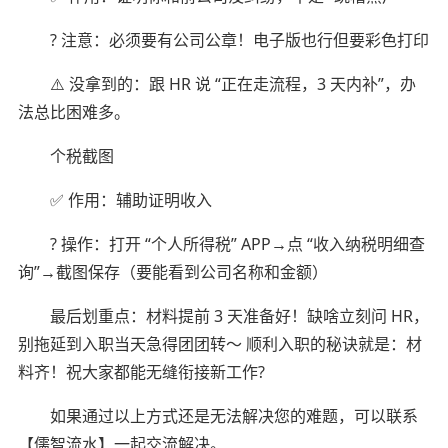
? 注意：必须要有公司公章！电子版也行但要彩色打印
⚠️ 没拿到的：跟 HR 说 “正在走流程，3 天内补”，办
法总比困难多。
个税截图
✅ 作用：辅助证明收入
? 操作：打开 “个人所得税” APP→点 “收入纳税明细查
询”→截图保存（要能看到公司名称和金额）
最后划重点：材料提前 3 天准备好！缺啥立刻问 HR，
别拖延到入职当天急得团团转～ 顺利入职的秘诀就是：材
料齐！祝大家都能无缝衔接新工作?
如果通过以上方式还是无法解决您的难题，可以联系
【儒智流水】一起交流解决。