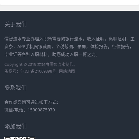
关于我们
儒智流水专业办理入职所需要的银行流水，收入证明，离职证明，工
资条，APP手机网银截图，个税截图、录屏，体检报告，征信报告，
毕业证等各种入职材料，助您成功入职一臂之力。
Copyright © 2019 本站由
儒智流水
制作。
备案号：
沪ICP备21069898号
网站地图
联系我们
合作或咨询可通过如下方式：
微信/电话：15900875079
添加我们