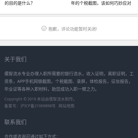
的目的是什么？
年的个税截图，该如何巧妙应对
呢？
抱歉，评论功能暂时关闭!
关于我们
儒智流水专业办理入职所需要的银行流水，收入证明，离职证明，工
资条，APP手机网银截图，个税截图、录屏，体检报告，征信报告，
毕业证等各种入职材料，助您成功入职一臂之力。
Copyright © 2019 本站由
儒智流水
制作。
备案号：
沪ICP备21069898号
网站地图
联系我们
合作或咨询可通过如下方式：