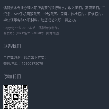
儒智流水专业办理入职所需要的银行流水，收入证明，离职证明，工
资条，APP手机网银截图，个税截图、录屏，体检报告，征信报告，
毕业证等各种入职材料，助您成功入职一臂之力。
Copyright © 2019 本站由
儒智流水
制作。
备案号：
沪ICP备21069898号
网站地图
联系我们
合作或咨询可通过如下方式：
微信/电话：15900875079
添加我们