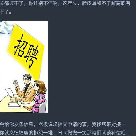
关都过不了，你还别不信啊，这年头，脸皮薄和不了解离职有
不了。
会给你发条信息，老板说您提交申请的事，我找您来对接一
你就义愤填膺的抱怨一堆，ＨＲ微微一笑那咱们就谈补偿吧，