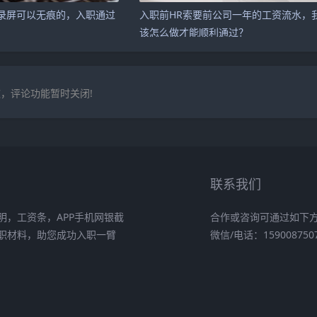
录屏可以无痕的，入职通过
入职前HR索要前公司一年的工资流水，
。
该怎么做才能顺利通过？
，评论功能暂时关闭!
联系我们
，工资条，APP手机网银截
合作或咨询可通过如下
职材料，助您成功入职一臂
微信/电话：159008750