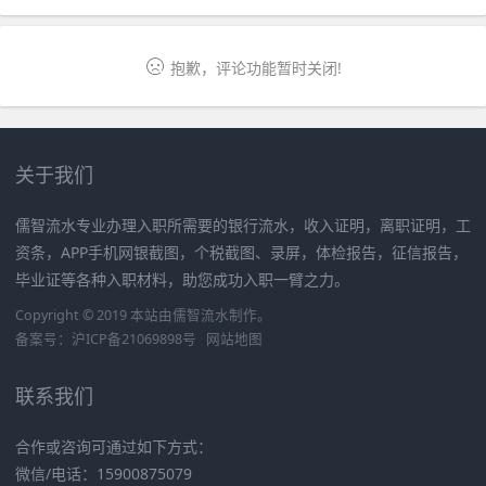
呢？
抱歉，评论功能暂时关闭!
关于我们
儒智流水专业办理入职所需要的银行流水，收入证明，离职证明，工
资条，APP手机网银截图，个税截图、录屏，体检报告，征信报告，
毕业证等各种入职材料，助您成功入职一臂之力。
Copyright © 2019 本站由
儒智流水
制作。
备案号：
沪ICP备21069898号
网站地图
联系我们
合作或咨询可通过如下方式：
微信/电话：15900875079