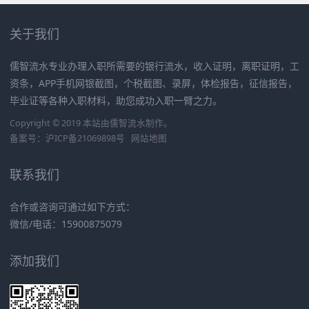
关于我们
儒智流水专业办理入职所需要的银行流水，收入证明，离职证明，工
资条，APP手机网银截图，个税截图、录屏，体检报告，征信报告，
毕业证等各种入职材料，助您成功入职一臂之力。
Copyright © 2019 本站由
儒智流水
制作。
备案号：
沪ICP备21069898号
网站地图
联系我们
合作或咨询可通过如下方式：
微信/电话：15900875079
添加我们