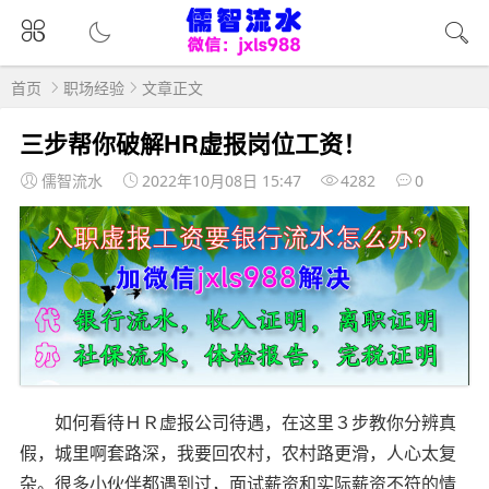
首页
职场经验
文章正文
三步帮你破解HR虚报岗位工资！
儒智流水
2022年10月08日 15:47
4282
0
如何看待ＨＲ虚报公司待遇，在这里３步教你分辨真
假，城里啊套路深，我要回农村，农村路更滑，人心太复
杂。很多小伙伴都遇到过，面试薪资和实际薪资不符的情