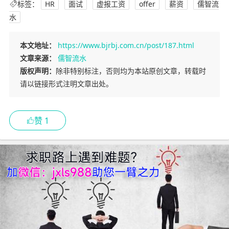
标签：
HR
面试
虚报工资
offer
薪资
儒智流
水
本文地址：
https://www.bjrbj.com.cn/post/187.html
文章来源：
儒智流水
版权声明：
除非特别标注，否则均为本站原创文章，转载时
请以链接形式注明文章出处。
赞
1