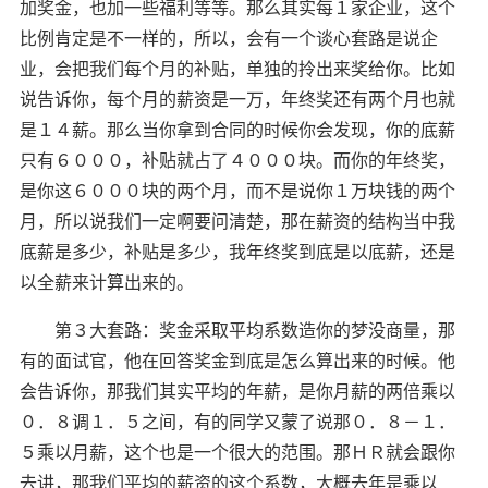
加奖金，也加一些福利等等。那么其实每１家企业，这个
比例肯定是不一样的，所以，会有一个谈心套路是说企
业，会把我们每个月的补贴，单独的拎出来奖给你。比如
说告诉你，每个月的薪资是一万，年终奖还有两个月也就
是１４薪。那么当你拿到合同的时候你会发现，你的底薪
只有６０００，补贴就占了４０００块。而你的年终奖，
是你这６０００块的两个月，而不是说你１万块钱的两个
月，所以说我们一定啊要问清楚，那在薪资的结构当中我
底薪是多少，补贴是多少，我年终奖到底是以底薪，还是
以全薪来计算出来的。
第３大套路：奖金采取平均系数造你的梦没商量，那
有的面试官，他在回答奖金到底是怎么算出来的时候。他
会告诉你，那我们其实平均的年薪，是你月薪的两倍乘以
０．８调１．５之间，有的同学又蒙了说那０．８－１．
５乘以月薪，这个也是一个很大的范围。那ＨＲ就会跟你
去讲，那我们平均的薪资的这个系数，大概去年是乘以